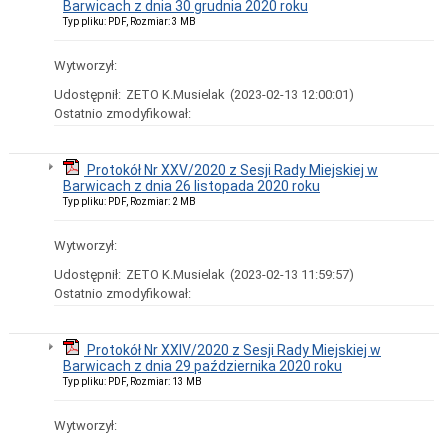
Barwicach z dnia 30 grudnia 2020 roku
Wybory
Typ pliku: PDF, Rozmiar: 3 MB
Samorządowe
Informacje
Wytworzył:
ogólne
Dane
Udostępnił:
ZETO K.Musielak
(2023-02-13 12:00:01)
adresowe
Ostatnio zmodyfikował:
Dni
i
godziny
Protokół Nr XXV/2020 z Sesji Rady Miejskiej w
otwarcia
Barwicach z dnia 26 listopada 2020 roku
Przyjęcia
Typ pliku: PDF, Rozmiar: 2 MB
interesantów,
rozpatrywanie
Wytworzył:
skarg,
wniosków
Udostępnił:
ZETO K.Musielak
(2023-02-13 11:59:57)
i
Ostatnio zmodyfikował:
petycji
Organizacja
Urzędu
Protokół Nr XXIV/2020 z Sesji Rady Miejskiej w
Ogłoszenia
Barwicach z dnia 29 października 2020 roku
Typ pliku: PDF, Rozmiar: 13 MB
Nabór
na
wolne
Wytworzył:
stanowiska