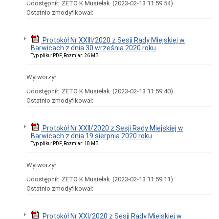
Udostępnił:
ZETO K.Musielak
(2023-02-13 11:59:54)
Zgromadzenia
Ostatnio zmodyfikował:
publiczne
Ochrona
Danych
Protokół Nr XXIII/2020 z Sesji Rady Miejskiej w
Osobowych
Barwicach z dnia 30 września 2020 roku
Działalność
Typ pliku: PDF, Rozmiar: 26 MB
lobbingowa
Prawo
Wytworzył:
lokalne
Statut
Udostępnił:
ZETO K.Musielak
(2023-02-13 11:59:40)
Gminy
Ostatnio zmodyfikował:
Barwice
Uchwały
Protokół Nr XXII/2020 z Sesji Rady Miejskiej w
Regulamin
Barwicach z dnia 19 sierpnia 2020 roku
Urzędu
Typ pliku: PDF, Rozmiar: 18 MB
Miejskiego
w
Barwicach
Wytworzył:
Zarządzenia
Udostępnił:
ZETO K.Musielak
(2023-02-13 11:59:11)
Protokoły
Ostatnio zmodyfikował:
Sesji
Rady
Miejskiej
Protokół Nr XXI/2020 z Sesji Rady Miejskiej w