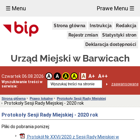
×
☰ Menu
Prawe Menu ☰
Wybory
Strona główna
Instrukcja
Redakcja
Referendum
ogólnokrajowe
Rejestr zmian
Statystyki stron
Referendum
Deklaracja dostępności
lokalne
Wybory
Urząd Miejski w Barwicach
na
ławników
Wybory
A
A+
A++
A
A
A
A
Czwartek 06.08.2026
Prezydenta
Rzeczypospolitej
Wyszukiwanie treści w
zaawansowane
serwisie:
Polskiej
Wybory
Strona główna
Prawo lokalne
Protokoły Sesji Rady Miejskiej
do
Protokoły Sesji Rady Miejskiej - 2020 rok
Parlamentu
Europejskiego
Protokoły Sesji Rady Miejskiej - 2020 rok
Wybory
do
Pliki do pobrania ponizej:
Sejmu
i
Senatu
Protokół Nr XXVI/2020 z Sesji Rady Miejskiej w