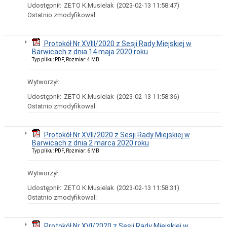
Inwestycji
Udostępnił:
ZETO K.Musielak
(2023-02-13 11:58:47)
Terytorialnych
Ostatnio zmodyfikował:
MOF
Urząd
Miejski
Protokół Nr XVIII/2020 z Sesji Rady Miejskiej w
Wspólnota
Barwicach z dnia 14 maja 2020 roku
Samorządowa
Typ pliku: PDF, Rozmiar: 4 MB
Zadania
Gminy
Wytworzył:
Organy
Udostępnił:
ZETO K.Musielak
(2023-02-13 11:58:36)
Gminy
Ostatnio zmodyfikował:
Sołectwa
Jednostki
Budżetowe
Protokół Nr XVII/2020 z Sesji Rady Miejskiej w
Instytucje
Barwicach z dnia 2 marca 2020 roku
Kultury
Typ pliku: PDF, Rozmiar: 6 MB
Współpraca
z
Wytworzył:
zagranicą
Udostępnił:
ZETO K.Musielak
(2023-02-13 11:58:31)
Procedura
Ostatnio zmodyfikował:
zgłoszeń
wewnętrznych
Procedura
Protokół Nr XVI/2020 z Sesji Rady Miejskiej w