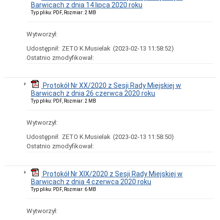
Obwieszczenia
Barwicach z dnia 14 lipca 2020 roku
Akty
Typ pliku: PDF, Rozmiar: 2 MB
prawa
miejscowego
Wytworzył:
opublikowane
w
Udostępnił:
ZETO K.Musielak
(2023-02-13 11:58:52)
dzienniku
Ostatnio zmodyfikował:
wojewódzkim
Lokalny
Program
Protokół Nr XX/2020 z Sesji Rady Miejskiej w
Rewitalizacji
Barwicach z dnia 26 czerwca 2020 roku
Inne
Typ pliku: PDF, Rozmiar: 2 MB
akty
prawne
Wytworzył:
Dziennik
Ustaw
Udostępnił:
ZETO K.Musielak
(2023-02-13 11:58:50)
/
Ostatnio zmodyfikował:
Monitor
Polski
Dzienniki
Protokół Nr XIX/2020 z Sesji Rady Miejskiej w
Urzędowe
Barwicach z dnia 4 czerwca 2020 roku
Województwa
Typ pliku: PDF, Rozmiar: 6 MB
Zachodniopomorskiego
Strategia
Wytworzył:
Zintegrowanych