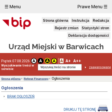
×
☰ Menu
Prawe Menu ☰
Wybory
Strona główna
Instrukcja
Redakcja
Referendum
ogólnokrajowe
Rejestr zmian
Statystyki stron
Referendum
Deklaracja dostępności
lokalne
Wybory
Urząd Miejski w Barwicach
na
ławników
Wybory
A
A+
A++
A
A
A
A
Piątek 07.08.2026
Prezydenta
Rzeczypospolitej
Wyszukiwanie treści w
zaawansowane
serwisie:
Polskiej
Wybory
Ogłoszenia
Strona główna
Referat Finansowy
do
Parlamentu
Ogłoszenia
Europejskiego
Wybory
BRAK OGŁOSZEŃ
do
Sejmu
i
DRUKUJ TĘ STRONĘ
Senatu