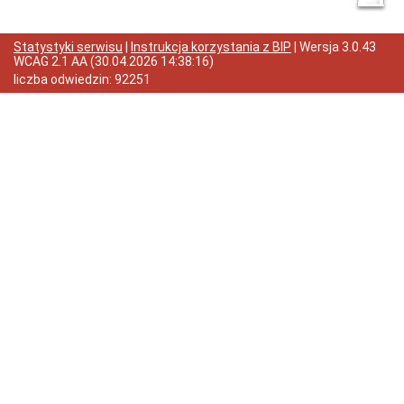
Wybory
Samorządowe
Statystyki serwisu
|
Instrukcja korzystania z BIP
| Wersja
3.0.43
Informacje
WCAG 2.1 AA
(
30.04.2026 14:38:16
)
ogólne
liczba odwiedzin:
92251
Dane
adresowe
Dni
i
godziny
otwarcia
Przyjęcia
interesantów,
rozpatrywanie
skarg,
wniosków
i
petycji
Organizacja
Urzędu
Ogłoszenia
Nabór
na
wolne
stanowiska