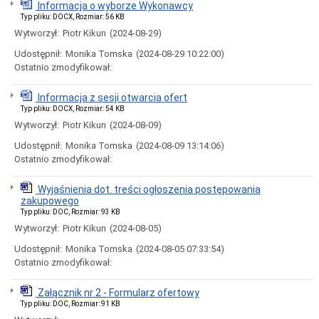
Informacja o wyborze Wykonawcy
Wybory
Typ pliku: DOCX, Rozmiar: 56 KB
Samorządowe
Wytworzył:
Piotr Kikun
(2024-08-29)
Informacje
ogólne
Udostępnił:
Monika Tomska
(2024-08-29 10:22:00)
Dane
Ostatnio zmodyfikował:
adresowe
Dni
Informacja z sesji otwarcia ofert
i
Typ pliku: DOCX, Rozmiar: 54 KB
godziny
Wytworzył:
Piotr Kikun
(2024-08-09)
otwarcia
Przyjęcia
Udostępnił:
Monika Tomska
(2024-08-09 13:14:06)
interesantów,
Ostatnio zmodyfikował:
rozpatrywanie
skarg,
Wyjaśnienia dot. treści ogłoszenia postępowania
wniosków
zakupowego
i
petycji
Typ pliku: DOC, Rozmiar: 93 KB
Wytworzył:
Piotr Kikun
(2024-08-05)
Organizacja
Urzędu
Udostępnił:
Monika Tomska
(2024-08-05 07:33:54)
Ogłoszenia
Ostatnio zmodyfikował:
Nabór
na
Załącznik nr 2 - Formularz ofertowy
wolne
Typ pliku: DOC, Rozmiar: 91 KB
stanowiska