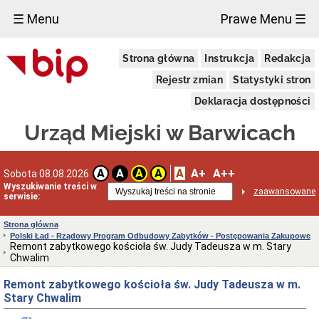
×
☰ Menu
Prawe Menu ☰
Wybory
Strona główna
Instrukcja
Redakcja
Referendum
ogólnokrajowe
Rejestr zmian
Statystyki stron
Referendum
Deklaracja dostępności
lokalne
Wybory
Urząd Miejski w Barwicach
na
ławników
Wybory
A
A+
A++
A
A
A
A
Sobota 08.08.2026
Prezydenta
Rzeczypospolitej
Wyszukiwanie treści w
zaawansowane
serwisie:
Polskiej
Wybory
Strona główna
do
Polski Ład - Rządowy Program Odbudowy Zabytków - Postępowania Zakupowe
Parlamentu
Remont zabytkowego kościoła św. Judy Tadeusza w m. Stary
Europejskiego
Chwalim
Wybory
do
Remont zabytkowego kościoła św. Judy Tadeusza w m.
Sejmu
Stary Chwalim
i
Senatu