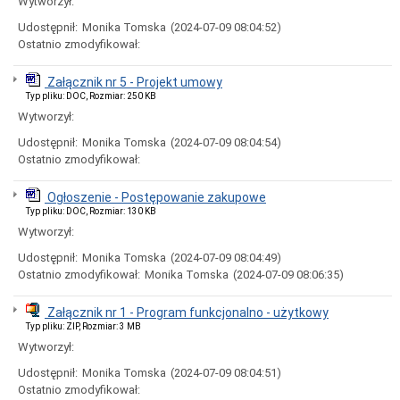
Wytworzył:
Zgromadzenia
publiczne
Udostępnił:
Monika Tomska
(2024-07-09 08:04:52)
Ostatnio zmodyfikował:
Ochrona
Danych
Osobowych
Załącznik nr 5 - Projekt umowy
Działalność
Typ pliku: DOC, Rozmiar: 250 KB
lobbingowa
Wytworzył:
Prawo
Udostępnił:
Monika Tomska
(2024-07-09 08:04:54)
lokalne
Ostatnio zmodyfikował:
Statut
Gminy
Barwice
Ogłoszenie - Postępowanie zakupowe
Typ pliku: DOC, Rozmiar: 130 KB
Uchwały
Wytworzył:
Regulamin
Urzędu
Udostępnił:
Monika Tomska
(2024-07-09 08:04:49)
Miejskiego
Ostatnio zmodyfikował:
Monika Tomska
(2024-07-09 08:06:35)
w
Barwicach
Załącznik nr 1 - Program funkcjonalno - użytkowy
Zarządzenia
Typ pliku: ZIP, Rozmiar: 3 MB
Protokoły
Wytworzył:
Sesji
Rady
Udostępnił:
Monika Tomska
(2024-07-09 08:04:51)
Miejskiej
Ostatnio zmodyfikował: