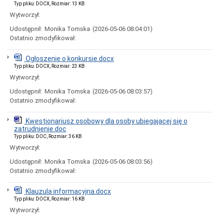
Typ pliku: DOCX, Rozmiar: 13 KB
Wybory
Samorządowe
Wytworzył:
Informacje
Udostępnił:
Monika Tomska
(2026-05-06 08:04:01)
ogólne
Ostatnio zmodyfikował:
Dane
adresowe
Ogłoszenie o konkursie.docx
Dni
Typ pliku: DOCX, Rozmiar: 23 KB
i
Wytworzył:
godziny
otwarcia
Udostępnił:
Monika Tomska
(2026-05-06 08:03:57)
Przyjęcia
Ostatnio zmodyfikował:
interesantów,
rozpatrywanie
Kwestionariusz osobowy dla osoby ubiegajacej się o
skarg,
zatrudnienie.doc
wniosków
i
Typ pliku: DOC, Rozmiar: 36 KB
petycji
Wytworzył:
Organizacja
Udostępnił:
Monika Tomska
(2026-05-06 08:03:56)
Urzędu
Ostatnio zmodyfikował:
Ogłoszenia
Nabór
Klauzula informacyjna.docx
na
Typ pliku: DOCX, Rozmiar: 16 KB
wolne
Wytworzył:
stanowiska