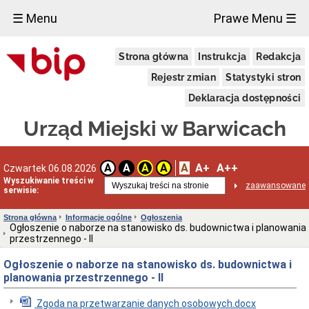
×
☰ Menu
Prawe Menu ☰
Wybory
Strona główna
Instrukcja
Redakcja
Referendum
ogólnokrajowe
Rejestr zmian
Statystyki stron
Referendum
Deklaracja dostępności
lokalne
Wybory
Urząd Miejski w Barwicach
na
ławników
Wybory
A
A+
A++
A
A
A
A
Czwartek 06.08.2026
Prezydenta
Rzeczypospolitej
Wyszukiwanie treści w
zaawansowane
serwisie:
Polskiej
Wybory
Strona główna
Informacje ogólne
Ogłoszenia
do
Ogłoszenie o naborze na stanowisko ds. budownictwa i planowania
Parlamentu
przestrzennego - II
Europejskiego
Wybory
Ogłoszenie o naborze na stanowisko ds. budownictwa i
do
planowania przestrzennego - II
Sejmu
i
Senatu
Zgoda na przetwarzanie danych osobowych.docx