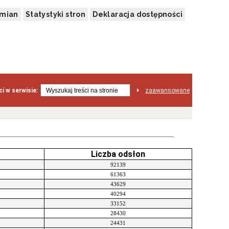
zmian
Statystyki stron
Deklaracja dostępności
i w serwisie:
zaawansowane
Liczba odsłon
92139
61363
43629
40294
33152
28430
24431