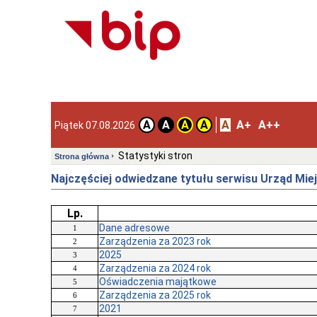
A
A+
A++
A
A
A
A
Piątek 07.08.2026
Statystyki stron
Strona główna
Najczęściej odwiedzane tytułu serwisu Urząd Miej
Lp.
Dane adresowe
1
Zarządzenia za 2023 rok
2
2025
3
Zarządzenia za 2024 rok
4
Oświadczenia majątkowe
5
Zarządzenia za 2025 rok
6
2021
7