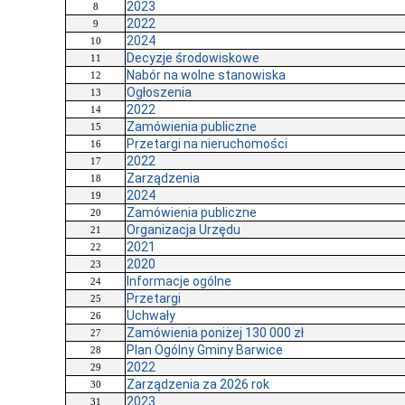
2023
8
2022
9
2024
10
Decyzje środowiskowe
11
Nabór na wolne stanowiska
12
Ogłoszenia
13
2022
14
Zamówienia publiczne
15
Przetargi na nieruchomości
16
2022
17
Zarządzenia
18
2024
19
Zamówienia publiczne
20
Organizacja Urzędu
21
2021
22
2020
23
Informacje ogólne
24
Przetargi
25
Uchwały
26
Zamówienia poniżej 130 000 zł
27
Plan Ogólny Gminy Barwice
28
2022
29
Zarządzenia za 2026 rok
30
2023
31