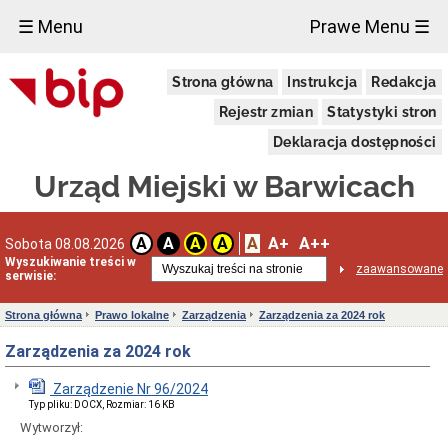
×
☰ Menu
Prawe Menu ☰
Wybory
Strona główna
Instrukcja
Redakcja
Referendum
ogólnokrajowe
Rejestr zmian
Statystyki stron
Referendum
Deklaracja dostępności
lokalne
Wybory
Urząd Miejski w Barwicach
na
ławników
Wybory
A
A+
A++
A
A
A
A
Sobota 08.08.2026
Prezydenta
Rzeczypospolitej
Wyszukiwanie treści w
zaawansowane
serwisie:
Polskiej
Wybory
Strona główna
Prawo lokalne
Zarządzenia
Zarządzenia za 2024 rok
do
Parlamentu
Zarządzenia za 2024 rok
Europejskiego
Wybory
Zarządzenie Nr 96/2024
do
Sejmu
Typ pliku: DOCX, Rozmiar: 16 KB
i
Wytworzył:
Senatu