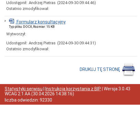
Udostępnił:
Andrzej Pietras
(2024-09-30 09:44:46)
Wybory
Ostatnio zmodyfikował:
Samorządowe
Informacje
ogólne
Formularz konsultacyjny
Typ pliku: DOCX, Rozmiar: 15 KB
Dane
adresowe
Wytworzył:
Dni
Udostępnił:
Andrzej Pietras
(2024-09-30 09:44:31)
i
Ostatnio zmodyfikował:
godziny
otwarcia
Przyjęcia
interesantów,
DRUKUJ TĘ STRONĘ
rozpatrywanie
skarg,
wniosków
i
Statystyki serwisu
|
Instrukcja korzystania z BIP
| Wersja
3.0.43
petycji
WCAG 2.1 AA
(
30.04.2026 14:38:16
)
liczba odwiedzin:
92330
Organizacja
Urzędu
Ogłoszenia
Nabór
na
wolne
stanowiska