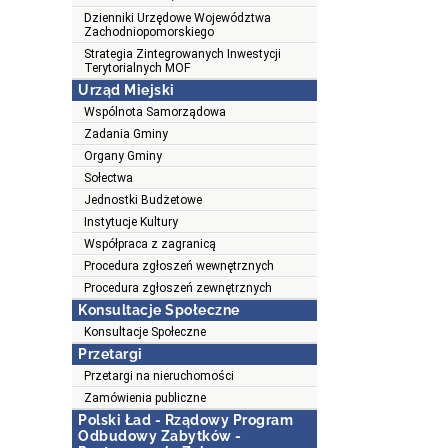
Dzienniki Urzędowe Województwa
Zachodniopomorskiego
Strategia Zintegrowanych Inwestycji
Terytorialnych MOF
Urząd Miejski
Wspólnota Samorządowa
Zadania Gminy
Organy Gminy
Sołectwa
Jednostki Budżetowe
Instytucje Kultury
Współpraca z zagranicą
Procedura zgłoszeń wewnętrznych
Procedura zgłoszeń zewnętrznych
Konsultacje Społeczne
Konsultacje Społeczne
Przetargi
Przetargi na nieruchomości
Zamówienia publiczne
Polski Ład - Rządowy Program
Odbudowy Zabytków -