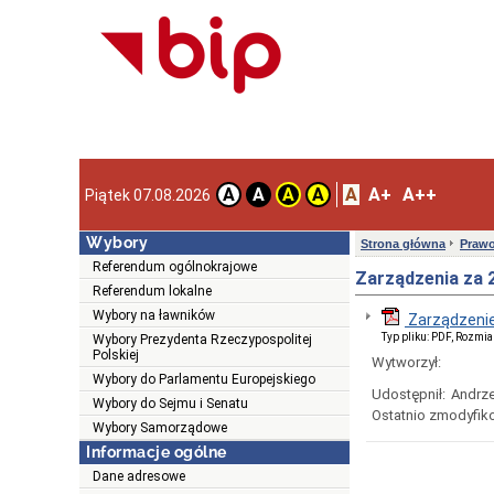
A
A+
A++
A
A
A
A
Piątek 07.08.2026
Wybory
Strona główna
Prawo
Referendum ogólnokrajowe
Zarządzenia za 
Referendum lokalne
Wybory na ławników
Zarządzenie
Typ pliku: PDF, Rozmia
Wybory Prezydenta Rzeczypospolitej
Polskiej
Wytworzył:
Wybory do Parlamentu Europejskiego
Udostępnił:
Andrze
Wybory do Sejmu i Senatu
Ostatnio zmodyfik
Wybory Samorządowe
Informacje ogólne
Dane adresowe