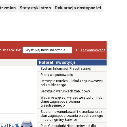
tr zmian
Statystyki stron
Deklaracja dostępności
i w serwisie:
zaawansowane
Referat Inwestycji
System Informacji Przestrzennej
Plany w opracowaniu
Decyzje o ustaleniu lokalizacji inwestycji
celu publicznego
Decyzje o warunkach zabudowy
Wydanie wypisu, wyrysu ze studium lub
planu zagospodarowania
przestrzennego
Studium uwarunkowań i kierunków oraz
plan zagospodarowania przestrzennego
miasta i gminy Barwice
TĘ STRONĘ
Plan Gospodarki Niskoemisyjnej dla