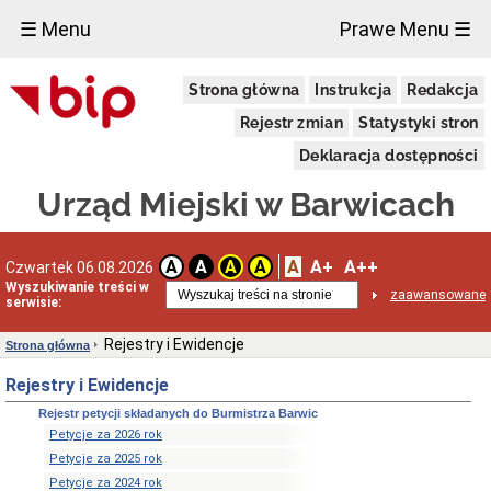
×
☰ Menu
Prawe Menu ☰
Wybory
Strona główna
Instrukcja
Redakcja
Referendum
ogólnokrajowe
Rejestr zmian
Statystyki stron
Referendum
Deklaracja dostępności
lokalne
Wybory
Urząd Miejski w Barwicach
na
ławników
Wybory
A
A+
A++
A
A
A
A
Czwartek 06.08.2026
Prezydenta
Rzeczypospolitej
Wyszukiwanie treści w
zaawansowane
serwisie:
Polskiej
Wybory
Rejestry i Ewidencje
Strona główna
do
Parlamentu
Rejestry i Ewidencje
Europejskiego
Wybory
Rejestr petycji składanych do Burmistrza Barwic
do
Petycje za 2026 rok
Sejmu
Petycje za 2025 rok
i
Senatu
Petycje za 2024 rok