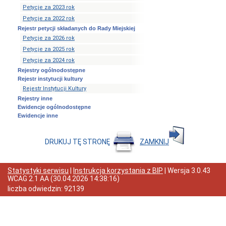
Wybory
Petycje za 2023 rok
Samorządowe
Petycje za 2022 rok
Informacje
Rejestr petycji składanych do Rady Miejskiej
ogólne
Petycje za 2026 rok
Dane
Petycje za 2025 rok
adresowe
Petycje za 2024 rok
Dni
Rejestry ogólnodostępne
i
Rejestr instytucji kultury
godziny
Rejestr Instytucji Kultury
otwarcia
Rejestry inne
Przyjęcia
Ewidencje ogólnodostępne
interesantów,
Ewidencje inne
rozpatrywanie
skarg,
wniosków
DRUKUJ TĘ STRONĘ
ZAMKNIJ
i
petycji
Organizacja
Statystyki serwisu
|
Instrukcja korzystania z BIP
| Wersja
3.0.43
Urzędu
WCAG 2.1 AA
(
30.04.2026 14:38:16
)
Ogłoszenia
liczba odwiedzin:
92139
Nabór
na
wolne
stanowiska