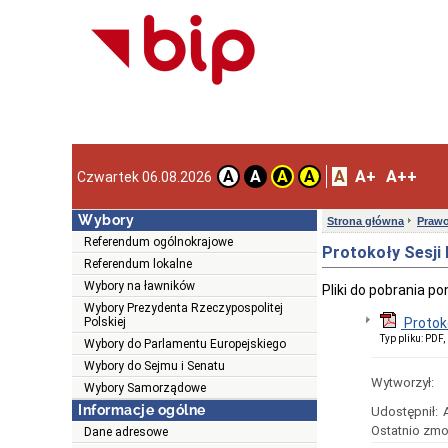
A
A+
A++
A
A
A
A
Czwartek 06.08.2026
Wybory
Strona główna
Prawo
Referendum ogólnokrajowe
Protokoły Sesji 
Referendum lokalne
Wybory na ławników
Pliki do pobrania pon
Wybory Prezydenta Rzeczypospolitej
Polskiej
Protokó
Typ pliku: PDF
Wybory do Parlamentu Europejskiego
Wybory do Sejmu i Senatu
Wytworzył:
Wybory Samorządowe
Informacje ogólne
Udostępnił:
Ostatnio zmo
Dane adresowe