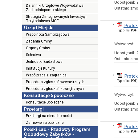
Udostępnił:
Dzienniki Urzędowe Województwa
Ostatnio zmo
Zachodniopomorskiego
Strategia Zintegrowanych Inwestycji
Terytorialnych MOF
Protok
Urząd Miejski
Typ pliku: PDF
Wspólnota Samorządowa
Zadania Gminy
Wytworzył:
Organy Gminy
Udostępnił:
Sołectwa
Ostatnio zmo
Jednostki Budżetowe
Instytucje Kultury
Współpraca z zagranicą
Protok
Typ pliku: PDF
Procedura zgłoszeń wewnętrznych
Procedura zgłoszeń zewnętrznych
Wytworzył:
Konsultacje Społeczne
Konsultacje Społeczne
Udostępnił:
Przetargi
Ostatnio zmo
Przetargi na nieruchomości
Zamówienia publiczne
Protok
Polski Ład - Rządowy Program
Typ pliku: PDF
Odbudowy Zabytków -