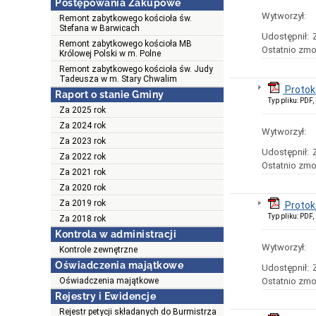
Postępowania Zakupowe
Wytworzył:
Remont zabytkowego kościoła św.
Stefana w Barwicach
Udostępnił:
Remont zabytkowego kościoła MB
Ostatnio zmo
Królowej Polski w m. Polne
Remont zabytkowego kościoła św. Judy
Tadeusza w m. Stary Chwalim
Protok
Raport o stanie Gminy
Typ pliku: PDF
Za 2025 rok
Za 2024 rok
Wytworzył:
Za 2023 rok
Udostępnił:
Za 2022 rok
Ostatnio zmo
Za 2021 rok
Za 2020 rok
Za 2019 rok
Protok
Typ pliku: PDF
Za 2018 rok
Kontrola w administracji
Wytworzył:
Kontrole zewnętrzne
Oświadczenia majątkowe
Udostępnił:
Oświadczenia majątkowe
Ostatnio zmo
Rejestry i Ewidencje
Rejestr petycji składanych do Burmistrza