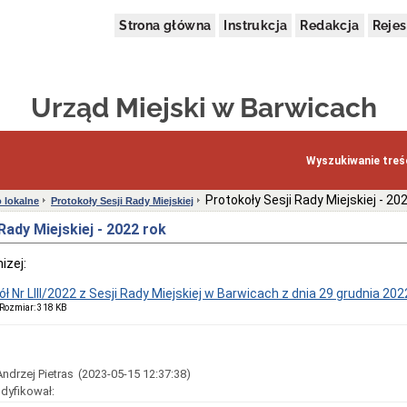
Strona główna
Instrukcja
Redakcja
Rejes
Urząd Miejski w Barwicach
Wyszukiwanie treśc
Protokoły Sesji Rady Miejskiej - 20
 lokalne
Protokoły Sesji Rady Miejskiej
Rady Miejskiej - 2022 rok
izej:
ł Nr LIII/2022 z Sesji Rady Miejskiej w Barwicach z dnia 29 grudnia 202
, Rozmiar: 318 KB
Andrzej Pietras
(2023-05-15 12:37:38)
dyfikował: