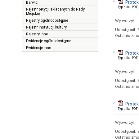
Protokó
Barwic
Typ pliku: PDF
Rejestr petycji składanych do Rady
Miejskiej
Rejestry ogólnodostępne
Wytworzył:
Rejestr instytucji kultury
Udostępnił:
Rejestry inne
Ostatnio zmo
Ewidencje ogólnodostępne
Ewidencje inne
Protok
Typ pliku: PDF
Wytworzył:
Udostępnił:
Ostatnio zmo
Protok
Typ pliku: PDF
Wytworzył:
Udostępnił:
Ostatnio zmo