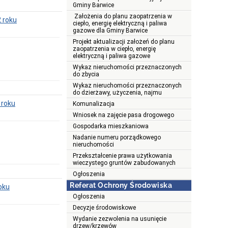
Gminy Barwice
Założenia do planu zaopatrzenia w
2 roku
ciepło, energię elektryczną i paliwa
gazowe dla Gminy Barwice
Projekt aktualizacji założeń do planu
zaopatrzenia w ciepło, energię
elektryczną i paliwa gazowe
Wykaz nieruchomości przeznaczonych
do zbycia
Wykaz nieruchomości przeznaczonych
do dzierżawy, użyczenia, najmu
 roku
Komunalizacja
Wniosek na zajęcie pasa drogowego
Gospodarka mieszkaniowa
Nadanie numeru porządkowego
nieruchomości
Przekształcenie prawa użytkowania
wieczystego gruntów zabudowanych
Ogłoszenia
Referat Ochrony Środowiska
oku
Ogłoszenia
Decyzje środowiskowe
Wydanie zezwolenia na usunięcie
drzew/krzewów