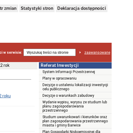
tr zmian
Statystyki stron
Deklaracja dostępności
i w serwisie:
zaawansowane
22 rok
Referat Inwestycji
System Informacji Przestrzennej
Plany w opracowaniu
Decyzje o ustaleniu lokalizacji inwestycji
celu publicznego
2 roku
Decyzje o warunkach zabudowy
Wydanie wypisu, wyrysu ze studium lub
planu zagospodarowania
przestrzennego
Studium uwarunkowań i kierunków oraz
plan zagospodarowania przestrzennego
miasta i gminy Barwice
Plan Gospodarki Niskoemisyjnej dla