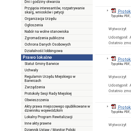
Dni i godziny otwarcia
Przyjęcia interesantów, rozpatrywanie
Protok
skarg, wniosków i petycji
Typ pliku: PDF
Organizacja Urzędu
Ogłoszenia
Wytworzył:
Nabór na wolne stanowiska
Udostępnił:
Zgromadzenia publiczne
Ostatnio zmo
Ochrona Danych Osobowych
Działalność lobbingowa
Prawo lokalne
Protok
Statut Gminy Barwice
Typ pliku: PDF
Uchwały
Regulamin Urzędu Miejskiego w
Wytworzył:
Barwicach
Udostępnił:
Zarządzenia
Ostatnio zmo
Protokoły Sesji Rady Miejskiej
Obwieszczenia
Akty prawa miejscowego opublikowane w
Protok
dzienniku wojewódzkim
Typ pliku: PDF
Lokalny Program Rewitalizacji
Inne akty prawne
Wytworzył:
Dziennik Ustaw / Monitor Polski