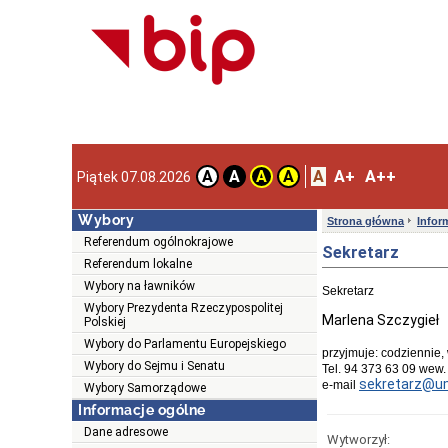
A
A+
A++
A
A
A
A
Piątek 07.08.2026
Wybory
Strona główna
Infor
Referendum ogólnokrajowe
Sekretarz
Referendum lokalne
Wybory na ławników
Sekretarz
Wybory Prezydenta Rzeczypospolitej
Marlena Szczygieł
Polskiej
Wybory do Parlamentu Europejskiego
przyjmuje: codziennie,
Wybory do Sejmu i Senatu
Tel. 94 373 63 09
wew.
sekretarz@um
e-mail
Wybory Samorządowe
Informacje ogólne
Dane adresowe
Wytworzył: