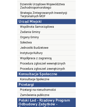
Dzienniki Urzędowe Województwa
Zachodniopomorskiego
Strategia Zintegrowanych Inwestycji
Terytorialnych MOF
Urząd Miejski
Wspólnota Samorządowa
Zadania Gminy
Organy Gminy
Sołectwa
Jednostki Budżetowe
Instytucje Kultury
Współpraca z zagranicą
Procedura zgłoszeń wewnętrznych
Procedura zgłoszeń zewnętrznych
Konsultacje Społeczne
Konsultacje Społeczne
Przetargi
Przetargi na nieruchomości
Zamówienia publiczne
Polski Ład - Rządowy Program
Odbudowy Zabytków -