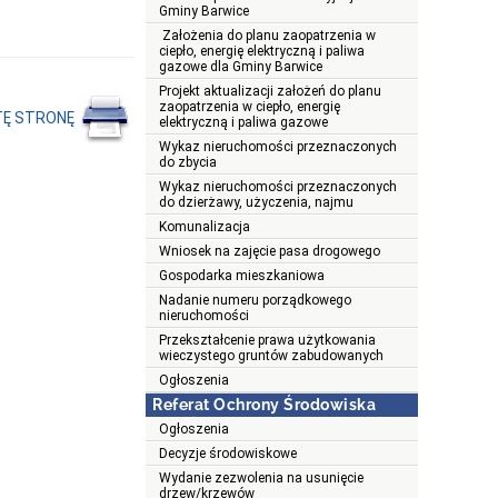
Gminy Barwice
Założenia do planu zaopatrzenia w
ciepło, energię elektryczną i paliwa
gazowe dla Gminy Barwice
Projekt aktualizacji założeń do planu
zaopatrzenia w ciepło, energię
TĘ STRONĘ
elektryczną i paliwa gazowe
Wykaz nieruchomości przeznaczonych
do zbycia
Wykaz nieruchomości przeznaczonych
do dzierżawy, użyczenia, najmu
Komunalizacja
Wniosek na zajęcie pasa drogowego
Gospodarka mieszkaniowa
Nadanie numeru porządkowego
nieruchomości
Przekształcenie prawa użytkowania
wieczystego gruntów zabudowanych
Ogłoszenia
Referat Ochrony Środowiska
Ogłoszenia
Decyzje środowiskowe
Wydanie zezwolenia na usunięcie
drzew/krzewów