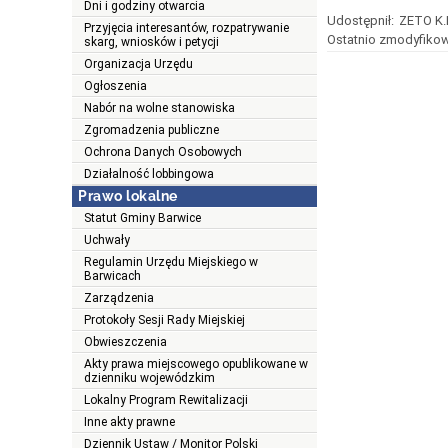
Dni i godziny otwarcia
Udostępnił:
ZETO K.
Przyjęcia interesantów, rozpatrywanie
Ostatnio zmodyfikow
skarg, wniosków i petycji
Organizacja Urzędu
Ogłoszenia
Nabór na wolne stanowiska
Zgromadzenia publiczne
Ochrona Danych Osobowych
Działalność lobbingowa
Prawo lokalne
Statut Gminy Barwice
Uchwały
Regulamin Urzędu Miejskiego w
Barwicach
Zarządzenia
Protokoły Sesji Rady Miejskiej
Obwieszczenia
Akty prawa miejscowego opublikowane w
dzienniku wojewódzkim
Lokalny Program Rewitalizacji
Inne akty prawne
Dziennik Ustaw / Monitor Polski